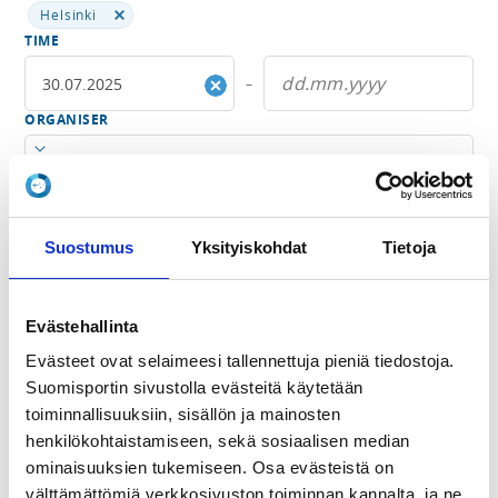
Helsinki
TIME
–
ORGANISER
Open menu
CATEGORY
Select category
Suostumus
Yksityiskohdat
Tietoja
TAGS
Open menu
Evästehallinta
SEARCH TERM
Evästeet ovat selaimeesi tallennettuja pieniä tiedostoja.
Suomisportin sivustolla evästeitä käytetään
toiminnallisuuksiin, sisällön ja mainosten
henkilökohtaistamiseen, sekä sosiaalisen median
ominaisuuksien tukemiseen. Osa evästeistä on
Fewer search terms
välttämättömiä verkkosivuston toiminnan kannalta, ja ne