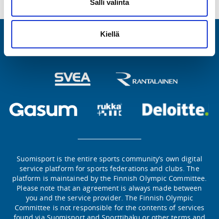
Salli valinta
Kiellä
Involved in the
activities
Suomisport is the entire sports community’s own digital
service platform for sports federations and clubs. The
platform is maintained by the Finnish Olympic Committee.
Please note that an agreement is always made between
you and the service provider. The Finnish Olympic
Committee is not responsible for the contents of services
found via Suomisport and Sporttihaku or other terms and