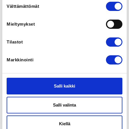
Suostumuksen
Välttämättömät
valinta
140,00 €
Registration finished
Mieltymykset
Tilastot
Markkinointi
Salli kaikki
Kausi 25/26 Juniorit Harraste, Ruskeasuo Sulkiskoulu
ja jatko Pe 16:00-17:00
Salli valinta
Badminton United ry
Ruskeasuon liikuntahalli
Kiellä
Ratsastie 10, 00280 Helsinki, Suomi