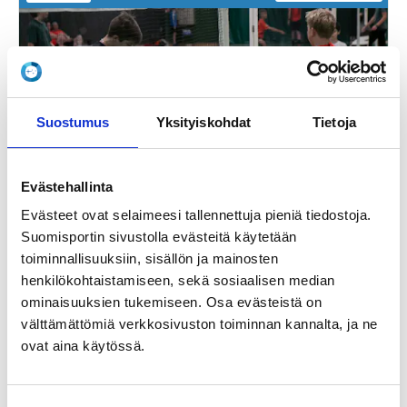
Suostumus
Yksityiskohdat
Tietoja
Evästehallinta
Evästeet ovat selaimeesi tallennettuja pieniä tiedostoja.
Suomisportin sivustolla evästeitä käytetään
toiminnallisuuksiin, sisällön ja mainosten
Kausi 25/26 Juniorit Harraste, Ruskeasuo Junnukoulu
henkilökohtaistamiseen, sekä sosiaalisen median
jatko Keskiviikko 16-17
ominaisuuksien tukemiseen. Osa evästeistä on
Badminton United ry
välttämättömiä verkkosivuston toiminnan kannalta, ja ne
Ruskeasuon liikuntahalli
ovat aina käytössä.
Ratsastie 10, 00280 Helsinki, Finland