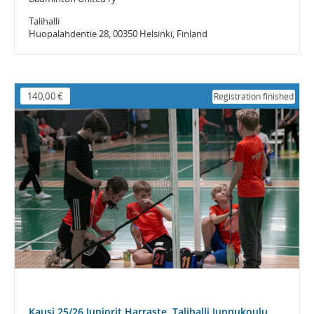
Talihalli
Huopalahdentie 28, 00350 Helsinki, Finland
140,00 €
Registration finished
Kausi 25/26 Juniorit Harraste, Talihalli Junnukoulu