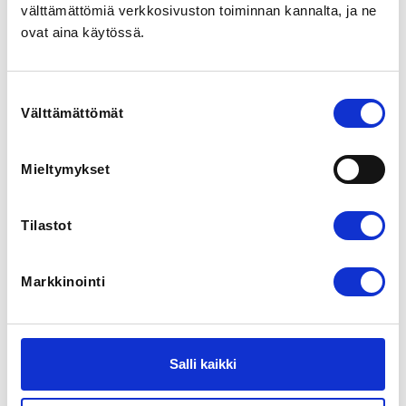
välttämättömiä verkkosivuston toiminnan kannalta, ja ne
ovat aina käytössä.
Suostumuksen
Välttämättömät
valinta
Mieltymykset
Kausi 25/26 Iltapäivä, Mailapelikerho Talihalli Torstai
14.00-15.00
Tilastot
Badminton United ry
Talihalli
Huopalahdentie 28, 00350 Helsinki, Suomi
Markkinointi
110,00 €
Registration finished
Salli kaikki