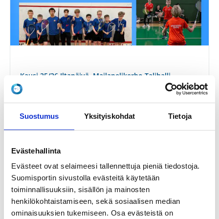
Kausi 25/26 Iltapäivä, Mailapelikerho Talihalli
Keskiviikko 15.00-16.00
Badminton United ry
Talihalli
Suostumus
Yksityiskohdat
Tietoja
Huopalahdentie 28, 00350 Helsinki, Suomi
Evästehallinta
Evästeet ovat selaimeesi tallennettuja pieniä tiedostoja.
110,00 €
Registration finished
Suomisportin sivustolla evästeitä käytetään
toiminnallisuuksiin, sisällön ja mainosten
henkilökohtaistamiseen, sekä sosiaalisen median
ominaisuuksien tukemiseen. Osa evästeistä on