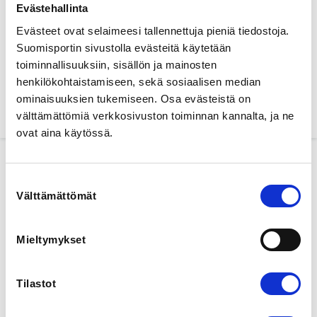
Evästehallinta
Fewer search terms
Evästeet ovat selaimeesi tallennettuja pieniä tiedostoja.
Suomisportin sivustolla evästeitä käytetään
toiminnallisuuksiin, sisällön ja mainosten
Find
henkilökohtaistamiseen, sekä sosiaalisen median
ominaisuuksien tukemiseen. Osa evästeistä on
1 search results
välttämättömiä verkkosivuston toiminnan kannalta, ja ne
ovat aina käytössä.
Suostumuksen
Välttämättömät
valinta
90,00 €
Registration finished
Mieltymykset
Tilastot