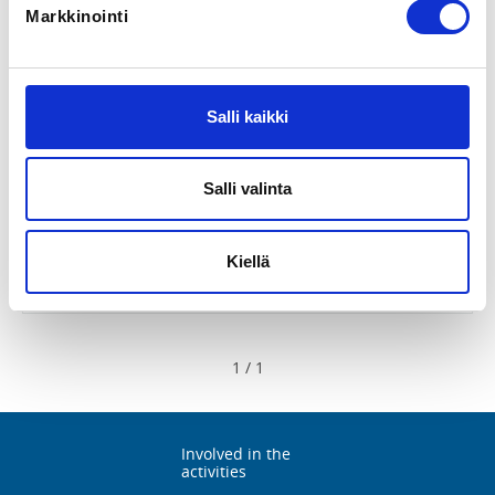
Markkinointi
Salli kaikki
Kausi 25/26 Juniorit Harraste, Rajakylä Minisulkis
Sunnuntai 14:30-15:30
Salli valinta
Badminton United ry
Rajakylän tenniskeskus
Kiellä
Latukuja 4, 01280 Vantaa, Finland
1
/
1
Involved in the
activities