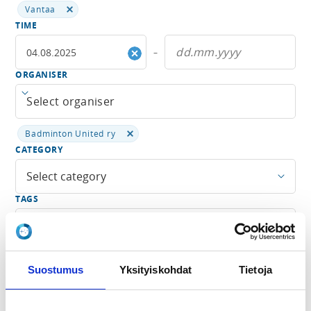
Vantaa
TIME
–
ORGANISER
Open menu
Badminton United ry
CATEGORY
Select category
TAGS
Open menu
SEARCH TERM
Suostumus
Yksityiskohdat
Tietoja