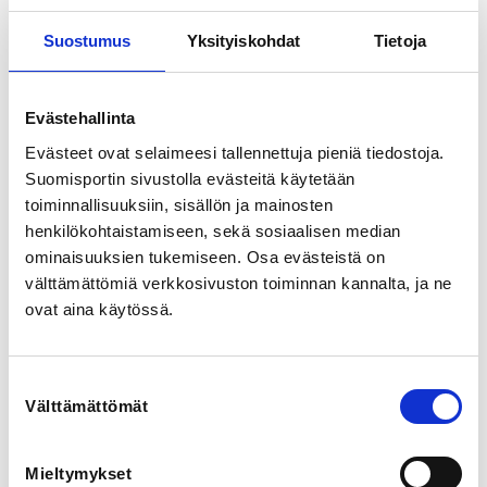
Suostumus
Yksityiskohdat
Tietoja
Evästehallinta
Evästeet ovat selaimeesi tallennettuja pieniä tiedostoja.
Suomisportin sivustolla evästeitä käytetään
toiminnallisuuksiin, sisällön ja mainosten
Kausi 25/26 Juniorit Harraste, Rajakylä Sulkiskoulu
henkilökohtaistamiseen, sekä sosiaalisen median
Jatko Torstai 17:00-18:00
ominaisuuksien tukemiseen. Osa evästeistä on
Badminton United ry
välttämättömiä verkkosivuston toiminnan kannalta, ja ne
Rajakylän tenniskeskus
ovat aina käytössä.
Latukuja 4, 01280 Vantaa, Finland
Suostumuksen
Välttämättömät
valinta
125,00 €
Registration finished
Mieltymykset