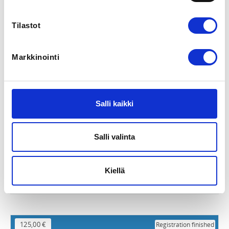
Tilastot
Markkinointi
Salli kaikki
Kausi 25/26 Juniorit Harraste, Rajakylä Sulkiskoulu
Keskiviikko 17:00-18:00
Salli valinta
Badminton United ry
Rajakylän tenniskeskus
Kiellä
Latukuja 4, 01280 Vantaa, Finland
125,00 €
Registration finished